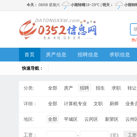
热
首页
房产信息
招聘信息
求职信息
快速导航：
分类:
全部
房产
招聘
招生
求职
转让
详细：
全部
计算机专业
文职
厨师
业务
地区:
全部
平城区
云冈区
新荣区
云州
工资：
工资
-
(元)