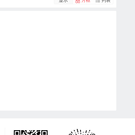
显示
方框
列表