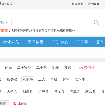
保存桌面
我的收藏
信息
门搜索：
大同卡速腾网络科技有限公司
招聘
求职
租房
煤业
转让外兑
便民信息
二手物品
二手车
招生
便民
二手物品
二手车
宠物
其它
发布信息
员
服务员
营业员
工人
司机
其它
实习生
区
天镇县
阳高县
广灵县
灵丘县
浑源县
左云县
其
筛选
取消筛选