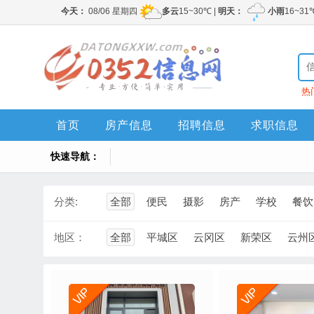
热
首页
房产信息
招聘信息
求职信息
快速导航：
分类:
全部
便民
摄影
房产
学校
餐饮
地区：
全部
平城区
云冈区
新荣区
云州