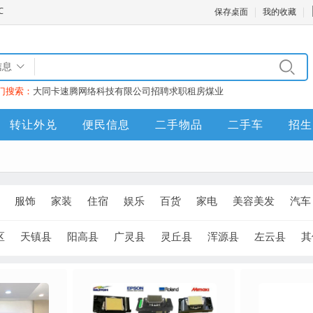
保存桌面
我的收藏
信息
门搜索：
大同卡速腾网络科技有限公司
招聘
求职
租房
煤业
转让外兑
便民信息
二手物品
二手车
招生
服饰
家装
住宿
娱乐
百货
家电
美容美发
汽车
区
天镇县
阳高县
广灵县
灵丘县
浑源县
左云县
其