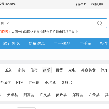
保存桌面
我的收藏
信息
门搜索：
大同卡速腾网络科技有限公司
招聘
求职
租房
煤业
转让外兑
便民信息
二手物品
二手车
招生
服饰
家装
住宿
娱乐
百货
家电
美容美发
汽车
瑜伽馆
KTV
养生馆
桌球城
健身房
区
天镇县
阳高县
广灵县
灵丘县
浑源县
左云县
其