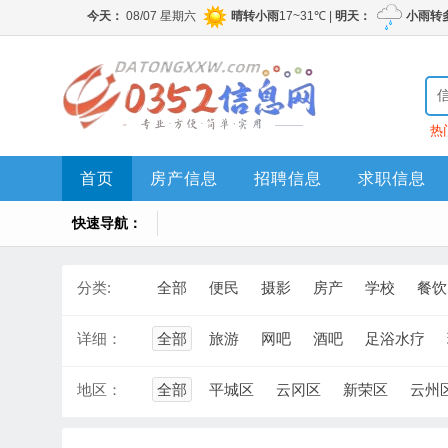
热
首页
房产信息
招聘信息
求职信息
快速导航：
分类:
全部
便民
摄影
房产
学校
餐饮
详细：
全部
旅游
网吧
酒吧
足浴水疗
地区：
全部
平城区
云冈区
新荣区
云州