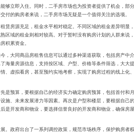
且能够立即入住。同时，二手房市场也为投资者提供了机会，部
房交付的购房者来说，二手房市场无疑是一个值得关注的选项。
房租赁房源充足，租金水平相对稳定。不同区域的租金差异明显
成熟区域的租金则相对较高。对于暂时没有购房计划的人群来说
购房积累资金。
如今，大同商品房租售信息可以通过多种渠道获取，包括房产中
集了海量房源信息，支持按区域、户型、价格等条件筛选，大大
详情、虚拟看房，甚至预约实地考察，实现了购房过程的线上化
首先是预算，要根据自己的经济实力确定购房预算，包括首付和
套设施、未来发展潜力等因素。再次是户型和楼层，要根据自己
最后是开发商和物业，要选择信誉良好的开发商和物业，确保房
发展。政府出台了一系列调控政策，规范市场秩序，保护购房者