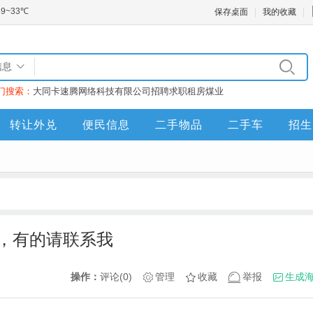
保存桌面
我的收藏
信息
门搜索：
大同卡速腾网络科技有限公司
招聘
求职
租房
煤业
转让外兑
便民信息
二手物品
二手车
招生
，有的请联系我
操作：
评论(0)
管理
收藏
举报
生成