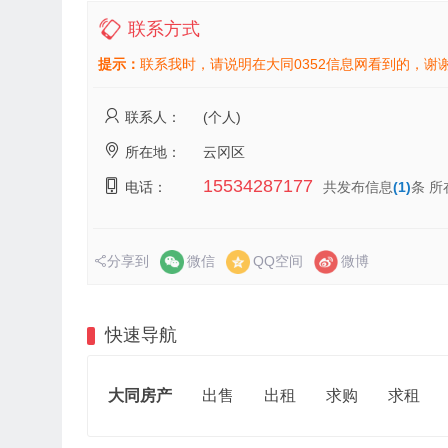
联系方式
提示：
联系我时，请说明在大同0352信息网看到的，谢
联系人：
(个人)
所在地：
云冈区
15534287177
电话：
共发布信息
(1)
条 所
分享到
微信
QQ空间
微博
快速导航
大同房产
出售
出租
求购
求租