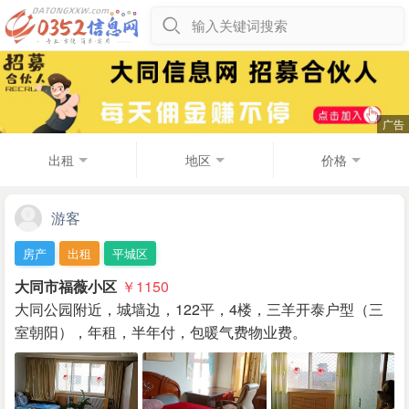
输入关键词搜索
出租
地区
价格
游客
房产
出租
平城区
大同市福薇小区
￥1150
大同公园附近，城墙边，122平，4楼，三羊开泰户型（三
室朝阳），年租，半年付，包暖气费物业费。