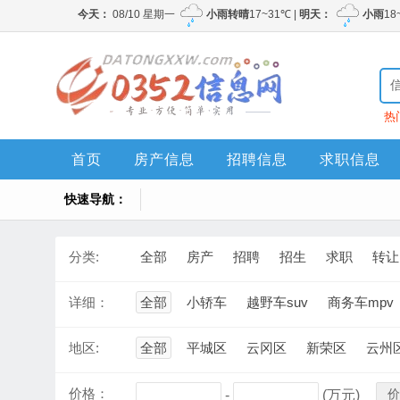
热
首页
房产信息
招聘信息
求职信息
快速导航：
分类:
全部
房产
招聘
招生
求职
转让
详细：
全部
小轿车
越野车suv
商务车mpv
地区:
全部
平城区
云冈区
新荣区
云州
价格：
价
-
(万元)