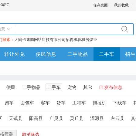
保存桌面
我的收藏
信息
门搜索：
大同卡速腾网络科技有限公司
招聘
求职
租房
煤业
转让外兑
便民信息
二手物品
二手车
招生
便民
二手物品
二手车
宠物
其它
发布信息
跑车
面包车
客车
货车
工程车
拖拉机
下线车
区
天镇县
阳高县
广灵县
灵丘县
浑源县
左云县
其
格筛选
取消筛选