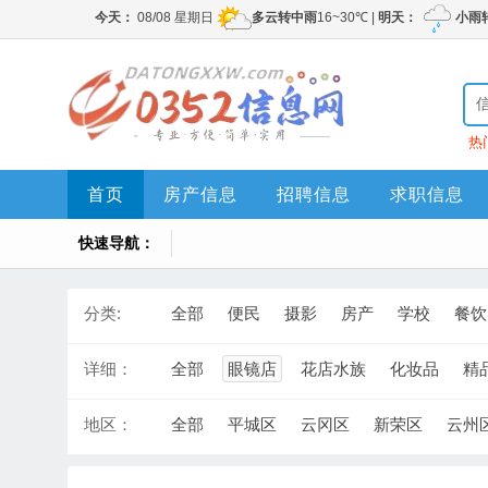
热
首页
房产信息
招聘信息
求职信息
快速导航：
分类:
全部
便民
摄影
房产
学校
餐饮
详细：
全部
眼镜店
花店水族
化妆品
精
地区：
全部
平城区
云冈区
新荣区
云州