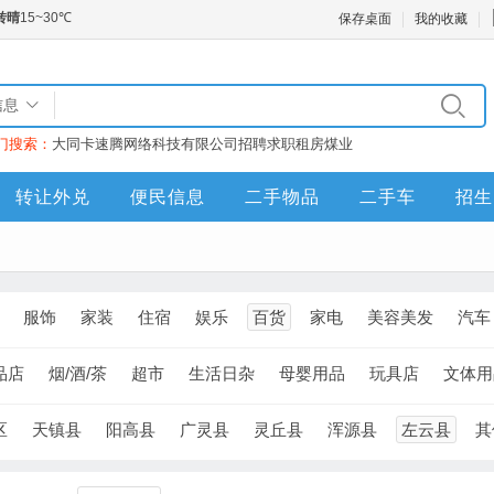
保存桌面
我的收藏
信息
门搜索：
大同卡速腾网络科技有限公司
招聘
求职
租房
煤业
转让外兑
便民信息
二手物品
二手车
招生
服饰
家装
住宿
娱乐
百货
家电
美容美发
汽车
品店
烟/酒/茶
超市
生活日杂
母婴用品
玩具店
文体用
区
天镇县
阳高县
广灵县
灵丘县
浑源县
左云县
其